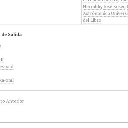
Herralde
,
José Koser
,
Astrónomico Universi
del Libro
 de Salida
m
df
es-xml
ka-xml
to Anterior