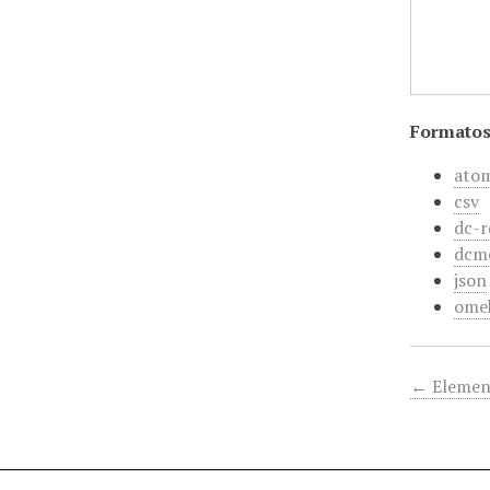
Formatos
ato
csv
dc-r
dcm
json
ome
← Elemen