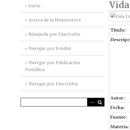
Vida
i
Inicio
n
c
Acerca de la Hemeroteca
i
Título:
p
Búsqueda por Fascículos
Descripc
a
l
Navegar por Fondos
Navegar por Publicación
Periódica
Navegar por Fascículos
Autor:
Fecha:
Fuente:
Materia: