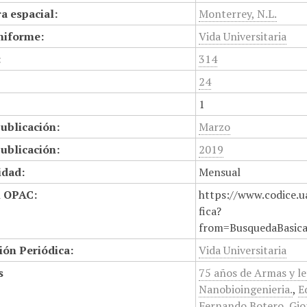
a espacial:
Monterrey, N.L.
niforme:
Vida Universitaria
:
314
24
1
ublicación:
Marzo
ublicación:
2019
idad:
Mensual
n OPAC:
https://www.codice.u
fica?
from=BusquedaBasic
ión Periódica:
Vida Universitaria
s
75 años de Armas y le
Nanobioingenieria.
,
E
Fernando Botero
,
Gio