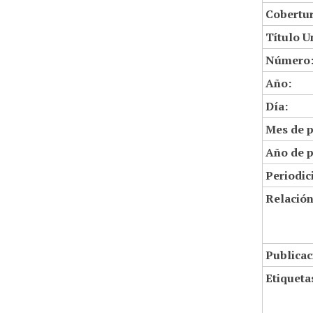
Cobertur
Título U
Número
Año:
Día:
Mes de p
Año de p
Periodic
Relació
Publicac
Etiqueta