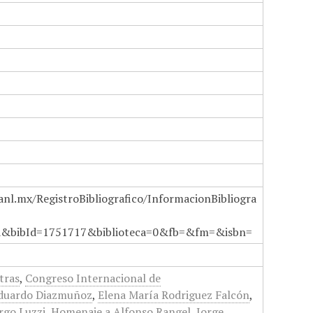
anl.mx/RegistroBibliografico/InformacionBibliogra
a&bibId=1751717&biblioteca=0&fb=&fm=&isbn=
tras
,
Congreso Internacional de
duardo Diazmuñoz
,
Elena María Rodriguez Falcón
,
rgo Luzzi
,
Homenaje a Alfonso Rangel
,
Jorge