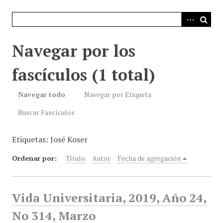
i
n
c
i
Navegar por los
p
a
fascículos (1 total)
l
Navegar todo
Navegar por Etiqueta
Buscar Fascículos
Etiquetas: José Koser
Ordenar por:
Título
Autor
Fecha de agregación
Vida Universitaria, 2019, Año 24,
No 314, Marzo