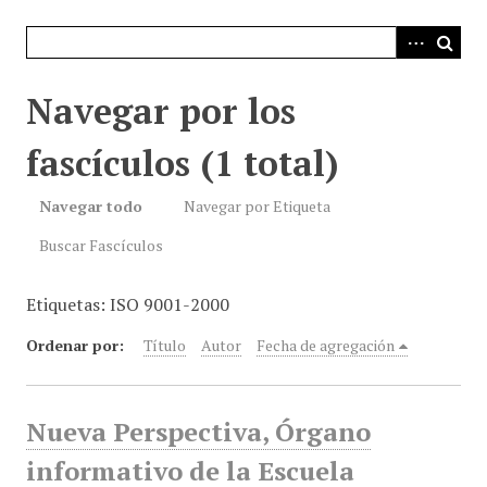
i
n
c
i
Navegar por los
p
a
fascículos (1 total)
l
Navegar todo
Navegar por Etiqueta
Buscar Fascículos
Etiquetas: ISO 9001-2000
Ordenar por:
Título
Autor
Fecha de agregación
Nueva Perspectiva, Órgano
informativo de la Escuela