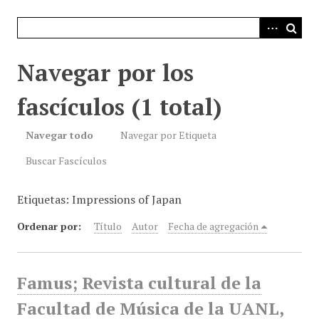
i
n
c
i
Navegar por los
p
a
fascículos (1 total)
l
Navegar todo
Navegar por Etiqueta
Buscar Fascículos
Etiquetas: Impressions of Japan
Ordenar por:
Título
Autor
Fecha de agregación
Famus; Revista cultural de la
Facultad de Música de la UANL,