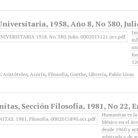
niversitaria, 1958, Año 8, No 380, Juli
In
in
un
fu
12
:
Aristóteles
,
Azorín
,
Filosofía
,
Goethe
,
Librería
,
Pablo Livas
tas, Sección Filosofía, 1981, No 22, 
Humanitas es la 
México en el áre
desde 1960 y ac
arbitrada y de 