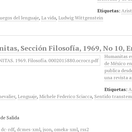
Etiquetas:
Aris
Juegos del lenguaje
,
La vida
,
Ludwig Wittgenstein
tas, Sección Filosofía, 1969, No 10, 
Humanitas es
de México en
publica desd
una revista 
Etiquetas:
A
hevalier
,
Lenguaje
,
Michele Federico Sciacca
,
Sentido transtem
de Salida
,
dc-rdf
,
dcmes-xml
,
json
,
omeka-xml
,
rss2