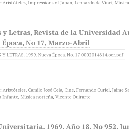
:
Aristóteles
,
Impressions of Japan
,
Leonardo da Vinci
,
Músic
 y Letras, Revista de la Universidad 
 Época, No 17, Marzo-Abril
:
Aristóteles
,
Camilo José Cela
,
Cine
,
Fernando Curiel
,
Jaime S
a Infante
,
Música norteña
,
Vicente Quirarte
niversitaria, 1969, Año 18, No 952, Ju