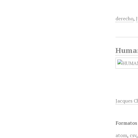
derecho
,
Humani
Jacques C
Formatos 
atom
,
csv