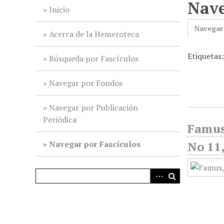
Nave
i
Inicio
n
Navegar
c
Acerca de la Hemeroteca
i
Etiquetas:
p
Búsqueda por Fascículos
a
l
Navegar por Fondos
Navegar por Publicación
Periódica
Famus;
Navegar por Fascículos
No 11