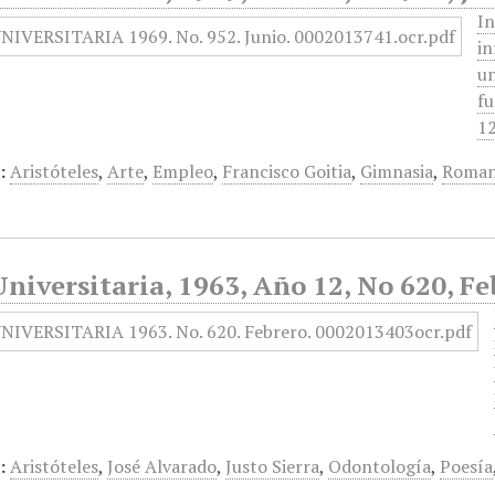
In
in
un
fu
12
:
Aristóteles
,
Arte
,
Empleo
,
Francisco Goitia
,
Gimnasia
,
Roman
niversitaria, 1963, Año 12, No 620, Fe
:
Aristóteles
,
José Alvarado
,
Justo Sierra
,
Odontología
,
Poesía