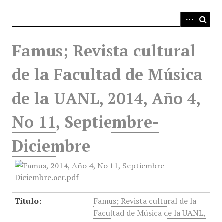
i
n
c
i
Famus; Revista cultural
p
a
de la Facultad de Música
l
de la UANL, 2014, Año 4,
No 11, Septiembre-
Diciembre
Título:
Famus; Revista cultural de la
Facultad de Música de la UANL,