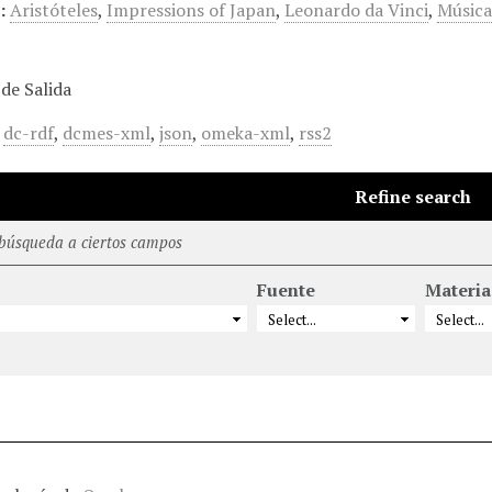
:
Aristóteles
,
Impressions of Japan
,
Leonardo da Vinci
,
Músic
de Salida
,
dc-rdf
,
dcmes-xml
,
json
,
omeka-xml
,
rss2
Refine search
 búsqueda a ciertos campos
Fuente
Materia