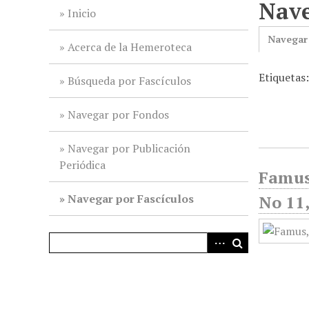
Nave
i
Inicio
n
Navegar
c
Acerca de la Hemeroteca
i
Etiquetas
p
Búsqueda por Fascículos
a
l
Navegar por Fondos
Navegar por Publicación
Periódica
Famus;
Navegar por Fascículos
No 11