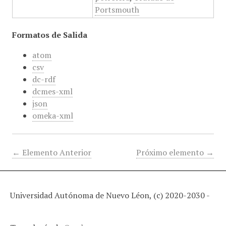
Portsmouth
Formatos de Salida
atom
csv
dc-rdf
dcmes-xml
json
omeka-xml
← Elemento Anterior
Próximo elemento →
Universidad Autónoma de Nuevo Léon, (c) 2020-2030 -