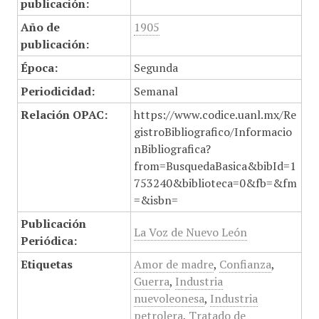
publicación:
Año de
1905
publicación:
Época:
Segunda
Periodicidad:
Semanal
Relación OPAC:
https://www.codice.uanl.mx/Re
gistroBibliografico/Informacio
nBibliografica?
from=BusquedaBasica&bibId=1
753240&biblioteca=0&fb=&fm
=&isbn=
Publicación
La Voz de Nuevo León
Periódica:
Etiquetas
Amor de madre
,
Confianza
,
Guerra
,
Industria
nuevoleonesa
,
Industria
petrolera
,
Tratado de