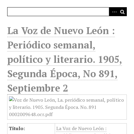
i
n
c
i
La Voz de Nuevo León :
p
a
Periódico semanal,
l
político y literario. 1905,
Segunda Época, No 891,
Septiembre 2
Título:
La Voz de Nuevo León :