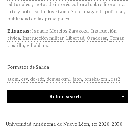
editoriales y notas de interés cultural sobre literatura,
arte y política. Incluye también propaganda política y
publicidad de las principales…
Etiquetas:
Ignacio Morelos Zaragoza
,
Instrucción
cívica
,
Instrucción militar
,
Libertad
,
Oradores
,
Tomás
Costilla
,
Villaldama
Formatos de Salida
atom
,
csv
,
dc-rdf
,
dcmes-xml
,
json
,
omeka-xml
,
rss2
Refine search
Universidad Autónoma de Nuevo Léon, (c) 2020-2030 -