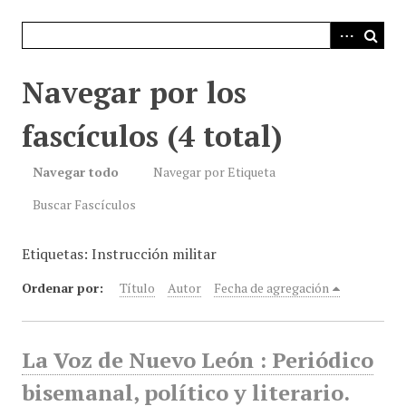
i
n
c
i
Navegar por los
p
a
fascículos (4 total)
l
Navegar todo
Navegar por Etiqueta
Buscar Fascículos
Etiquetas: Instrucción militar
Ordenar por:
Título
Autor
Fecha de agregación
La Voz de Nuevo León : Periódico
bisemanal, político y literario.