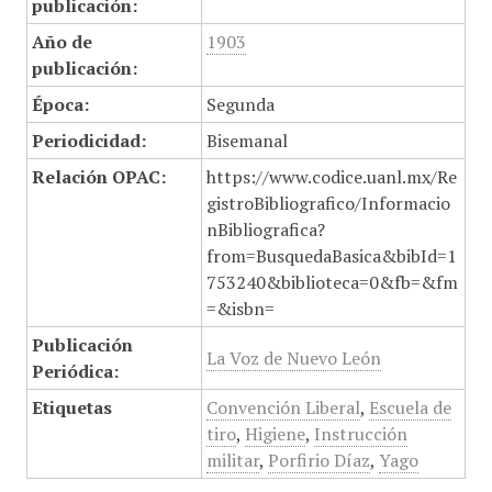
publicación:
Año de
1903
publicación:
Época:
Segunda
Periodicidad:
Bisemanal
Relación OPAC:
https://www.codice.uanl.mx/Re
gistroBibliografico/Informacio
nBibliografica?
from=BusquedaBasica&bibId=1
753240&biblioteca=0&fb=&fm
=&isbn=
Publicación
La Voz de Nuevo León
Periódica:
Etiquetas
Convención Liberal
,
Escuela de
tiro
,
Higiene
,
Instrucción
militar
,
Porfirio Díaz
,
Yago