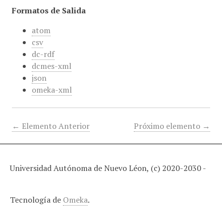
Formatos de Salida
atom
csv
dc-rdf
dcmes-xml
json
omeka-xml
← Elemento Anterior
Próximo elemento →
Universidad Autónoma de Nuevo Léon, (c) 2020-2030 -
Tecnología de
Omeka
.