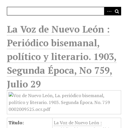
i
n
c
i
La Voz de Nuevo León :
p
a
Periódico bisemanal,
l
político y literario. 1903,
Segunda Época, No 759,
Julio 29
Título:
La Voz de Nuevo León :