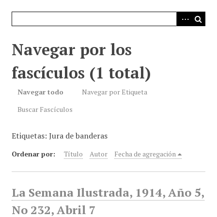
i
n
c
i
Navegar por los
p
a
fascículos (1 total)
l
Navegar todo
Navegar por Etiqueta
Buscar Fascículos
Etiquetas: Jura de banderas
Ordenar por:
Título
Autor
Fecha de agregación
La Semana Ilustrada, 1914, Año 5,
No 232, Abril 7