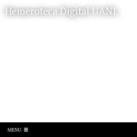
S
Hemeroteca Digital UANL
a
l
t
a
r
a
l
c
o
n
t
e
n
i
d
o
p
MENU
r