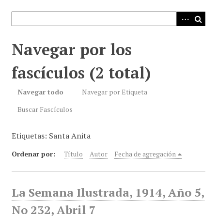
i
n
c
i
Navegar por los
p
a
fascículos (2 total)
l
Navegar todo
Navegar por Etiqueta
Buscar Fascículos
Etiquetas: Santa Anita
Ordenar por:
Título
Autor
Fecha de agregación
La Semana Ilustrada, 1914, Año 5,
No 232, Abril 7