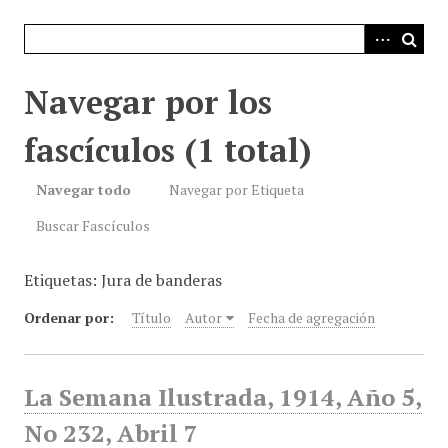
i
n
c
i
Navegar por los
p
a
fascículos (1 total)
l
Navegar todo
Navegar por Etiqueta
Buscar Fascículos
Etiquetas: Jura de banderas
Ordenar por:
Título
Autor
Fecha de agregación
La Semana Ilustrada, 1914, Año 5,
No 232, Abril 7