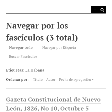
i
n
c
i
Navegar por los
p
a
fascículos (3 total)
l
Navegar todo
Navegar por Etiqueta
Buscar Fascículos
Etiquetas: La Habana
Ordenar por:
Título
Autor
Fecha de agregación
Gazeta Constitucional de Nuevo
León, 1826, No 10, Octubre 5