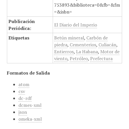
753893&biblioteca=0&fb=&fm
=&isbn=
Publicación
El Diario del Imperio
Periódica:
Etiquetas
Betún mineral
,
Carbón de
piedra
,
Cementerios
,
Culiacán
,
Entierros
,
La Habana
,
Motor de
viento
,
Petróleo
,
Prefectura
Formatos de Salida
atom
csv
dc-rdf
dcmes-xml
json
omeka-xml