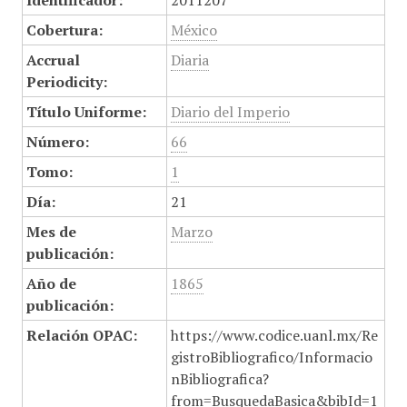
Identificador:
2011207
Cobertura:
México
Accrual
Diaria
Periodicity:
Título Uniforme:
Diario del Imperio
Número:
66
Tomo:
1
Día:
21
Mes de
Marzo
publicación:
Año de
1865
publicación:
Relación OPAC:
https://www.codice.uanl.mx/Re
gistroBibliografico/Informacio
nBibliografica?
from=BusquedaBasica&bibId=1