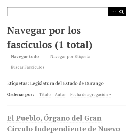
i
n
c
i
Navegar por los
p
a
fascículos (1 total)
l
Navegar todo
Navegar por Etiqueta
Buscar Fascículos
Etiquetas: Legislatura del Estado de Durango
Ordenar por:
Título
Autor
Fecha de agregación
El Pueblo, Órgano del Gran
Círculo Independiente de Nuevo