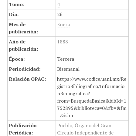
Tomo:
4
Día:
26
Mes de
Enero
publicación:
Año de
1888
publicación:
Época:
Tercera
Periodicidad:
Bisemanal
Relación OPAC:
https://www.codice.uanl.mx/Re
gistroBibliografico/Informacio
nBibliografica?
from=BusquedaBasica&bibId=1
752895&biblioteca=0&fb=&fm
=&isbn=
Publicación
Pueblo, Órgano del Gran
Periódica:
Círculo Independiente de