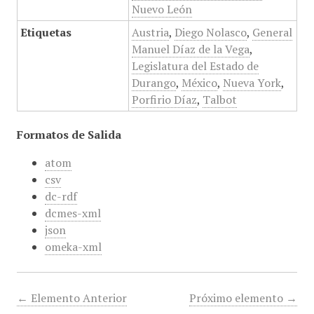
Nuevo León
Etiquetas
Austria
,
Diego Nolasco
,
General
Manuel Díaz de la Vega
,
Legislatura del Estado de
Durango
,
México
,
Nueva York
,
Porfirio Díaz
,
Talbot
Formatos de Salida
atom
csv
dc-rdf
dcmes-xml
json
omeka-xml
← Elemento Anterior
Próximo elemento →