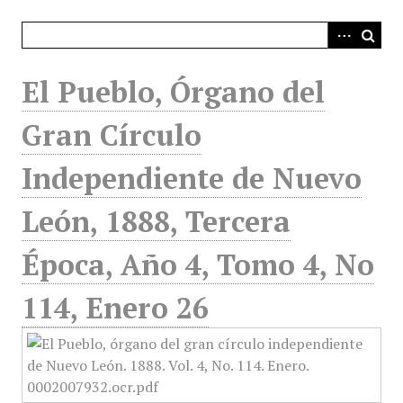
i
n
c
i
El Pueblo, Órgano del
p
a
Gran Círculo
l
Independiente de Nuevo
León, 1888, Tercera
Época, Año 4, Tomo 4, No
114, Enero 26