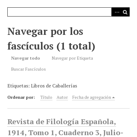
i
n
c
i
Navegar por los
p
a
fascículos (1 total)
l
Navegar todo
Navegar por Etiqueta
Buscar Fascículos
Etiquetas: Libros de Caballerías
Ordenar por:
Título
Autor
Fecha de agregación
Revista de Filología Española,
1914, Tomo 1, Cuaderno 3, Julio-