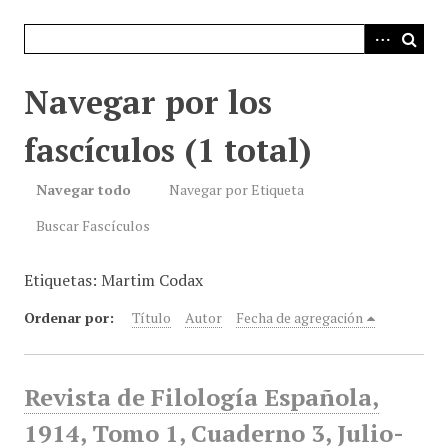
i
n
c
i
Navegar por los
p
a
fascículos (1 total)
l
Navegar todo
Navegar por Etiqueta
Buscar Fascículos
Etiquetas: Martim Codax
Ordenar por:
Título
Autor
Fecha de agregación
Revista de Filología Española,
1914, Tomo 1, Cuaderno 3, Julio-