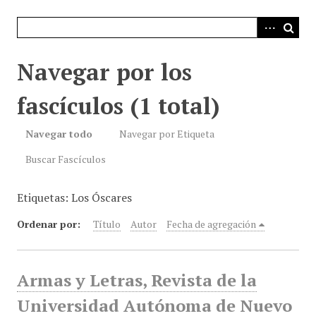
i
n
c
i
Navegar por los
p
a
fascículos (1 total)
l
Navegar todo
Navegar por Etiqueta
Buscar Fascículos
Etiquetas: Los Óscares
Ordenar por:
Título
Autor
Fecha de agregación
Armas y Letras, Revista de la
Universidad Autónoma de Nuevo