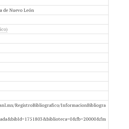
a de Nuevo León
ico)
anl.mx/RegistroBibliografico/InformacionBibliogra
ada&bibId=1751803&biblioteca=0&fb=20000&fm