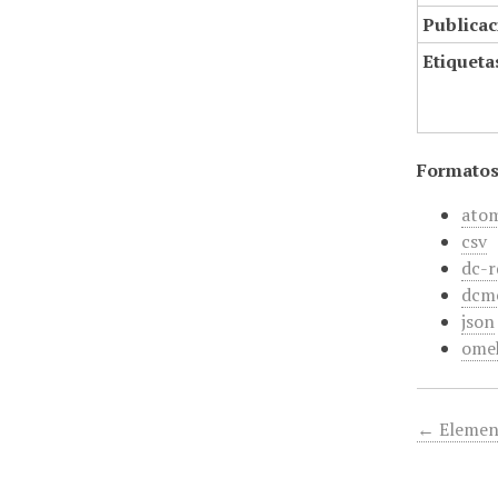
Publicac
Etiqueta
Formatos
ato
csv
dc-r
dcm
json
ome
← Elemen