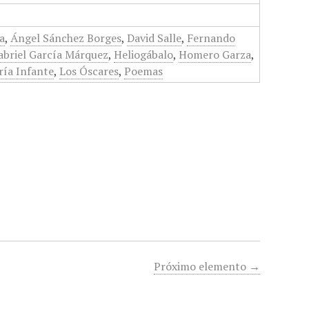
a
,
Ángel Sánchez Borges
,
David Salle
,
Fernando
abriel García Márquez
,
Heliogábalo
,
Homero Garza
,
ría Infante
,
Los Óscares
,
Poemas
Próximo elemento →