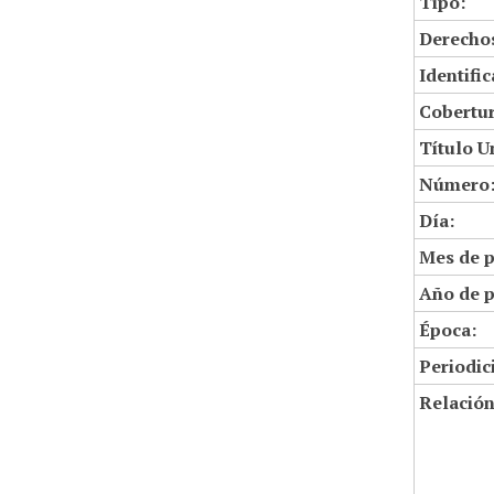
Tipo:
Derechos
Identifi
Cobertur
Título U
Número
Día:
Mes de p
Año de p
Época:
Periodic
Relació