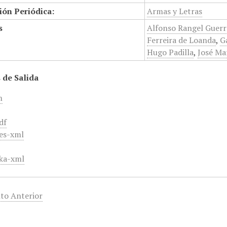
ión Periódica:
Armas y Letras
s
Alfonso Rangel Guerr
Ferreira de Loanda
,
G
Hugo Padilla
,
José Ma
 de Salida
m
df
es-xml
ka-xml
to Anterior