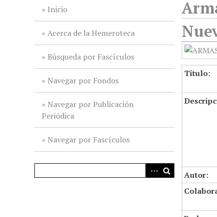
Arma
i
Inicio
n
Nuev
c
Acerca de la Hemeroteca
i
p
Búsqueda por Fascículos
a
Título:
l
Navegar por Fondos
Descripc
Navegar por Publicación
Periódica
Navegar por Fascículos
Autor:
Colabor