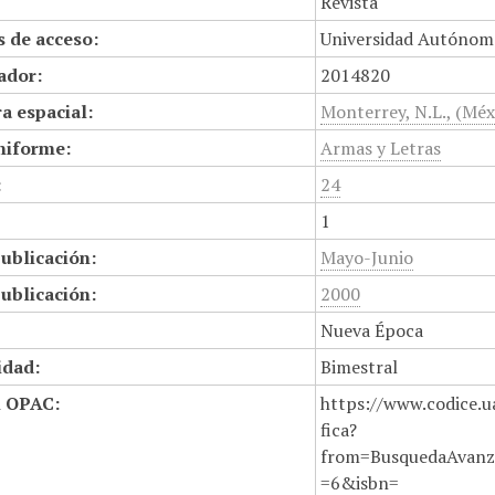
Revista
 de acceso:
Universidad Autónom
cador:
2014820
a espacial:
Monterrey, N.L., (Méx
niforme:
Armas y Letras
:
24
1
ublicación:
Mayo-Junio
ublicación:
2000
Nueva Época
idad:
Bimestral
n OPAC:
https://www.codice.u
fica?
from=BusquedaAvanz
=6&isbn=