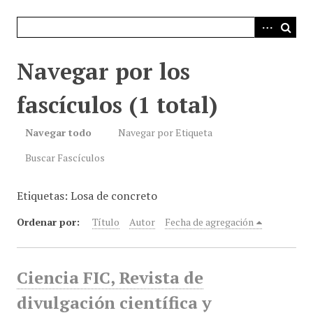
i
n
c
i
Navegar por los
p
a
fascículos (1 total)
l
Navegar todo
Navegar por Etiqueta
Buscar Fascículos
Etiquetas: Losa de concreto
Ordenar por:
Título
Autor
Fecha de agregación
Ciencia FIC, Revista de
divulgación científica y