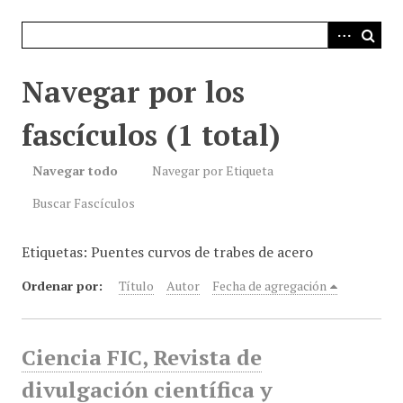
i
n
c
i
Navegar por los
p
a
fascículos (1 total)
l
Navegar todo
Navegar por Etiqueta
Buscar Fascículos
Etiquetas: Puentes curvos de trabes de acero
Ordenar por:
Título
Autor
Fecha de agregación
Ciencia FIC, Revista de
divulgación científica y