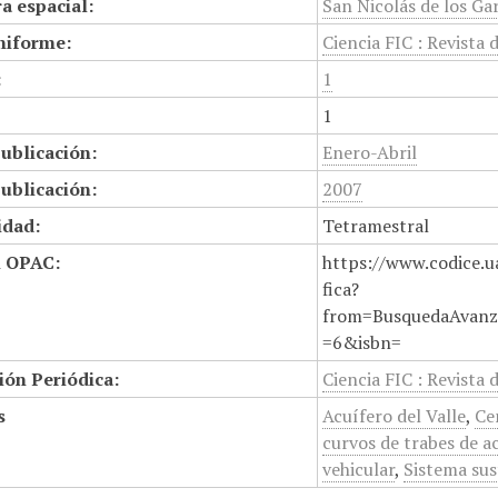
a espacial:
San Nicolás de los Gar
niforme:
Ciencia FIC : Revista 
:
1
1
ublicación:
Enero-Abril
ublicación:
2007
idad:
Tetramestral
n OPAC:
https://www.codice.u
fica?
from=BusquedaAvanz
=6&isbn=
ión Periódica:
Ciencia FIC : Revista 
s
Acuífero del Valle
,
Ce
curvos de trabes de a
vehicular
,
Sistema sus