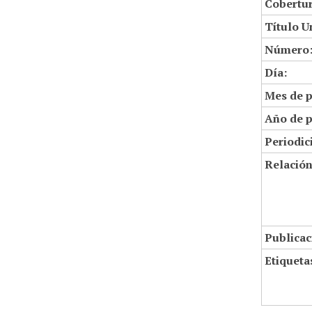
Cobertur
Título U
Número
Día:
Mes de p
Año de p
Periodic
Relació
Publicac
Etiqueta