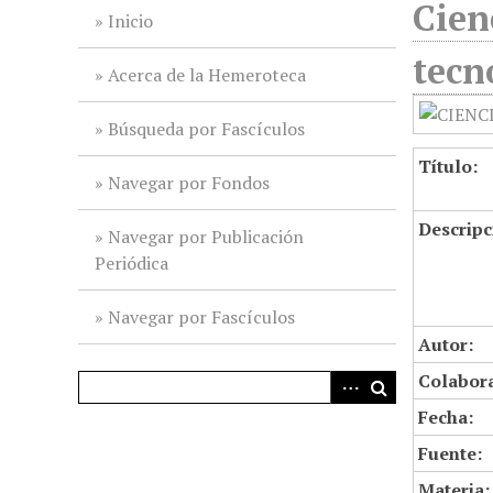
Cien
i
Inicio
n
tecn
c
Acerca de la Hemeroteca
i
p
Búsqueda por Fascículos
a
Título:
l
Navegar por Fondos
Descripc
Navegar por Publicación
Periódica
Navegar por Fascículos
Autor:
Colabor
Fecha:
Fuente:
Materia: