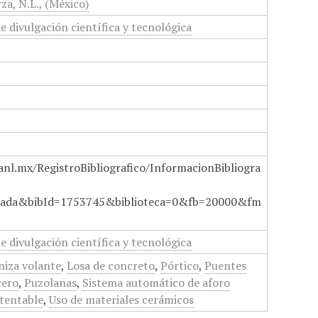
za, N.L., (México)
de divulgación científica y tecnológica
anl.mx/RegistroBibliografico/InformacionBibliogra
ada&bibId=1753745&biblioteca=0&fb=20000&fm
de divulgación científica y tecnológica
niza volante
,
Losa de concreto
,
Pórtico
,
Puentes
cero
,
Puzolanas
,
Sistema automático de aforo
tentable
,
Uso de materiales cerámicos