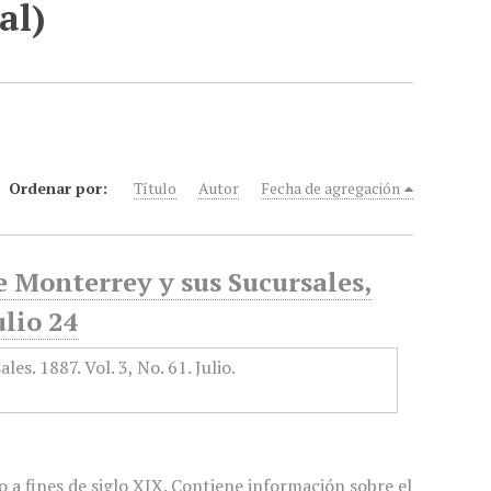
al)
Ordenar por:
Título
Autor
Fecha de agregación
e Monterrey y sus Sucursales,
ulio 24
 a fines de siglo XIX. Contiene información sobre el