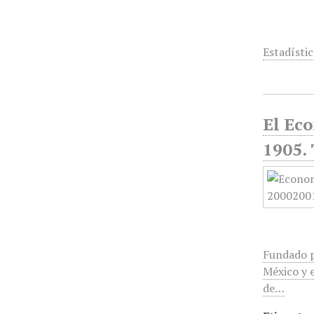
Estadístic
El Ec
1905.
Fundado p
México y e
de…