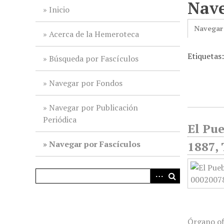
Nave
i
Inicio
n
Navegar
c
Acerca de la Hemeroteca
i
Etiquetas
p
Búsqueda por Fascículos
a
l
Navegar por Fondos
Navegar por Publicación
Periódica
El Pue
Navegar por Fascículos
1887, 
Órgano of