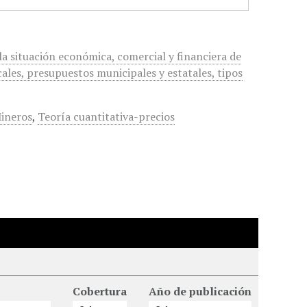
a situación económica, comercial y financiera de
cales, presupuestos municipales y estatales, tipos
ineros
,
Teoría cuantitativa-precios
Cobertura
Año de publicación