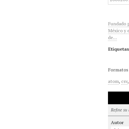
Fundado p
México y e
de…
Etiquetas
Formatos 
atom
,
csv
Refine su
Autor