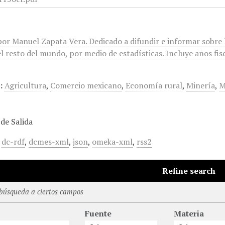
or Manuel Zapata Vera. Dedicado a difundir e informar sobre l
l resto del mundo, por medio de estadísticas. Incluye años fis
:
Agricultura
,
Comercio mexicano
,
Economía rural
,
Minería
,
M
de Salida
,
dc-rdf
,
dcmes-xml
,
json
,
omeka-xml
,
rss2
Refine search
 búsqueda a ciertos campos
Fuente
Materia