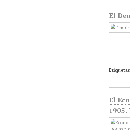
El De
Etiquetas
El Ec
1905.