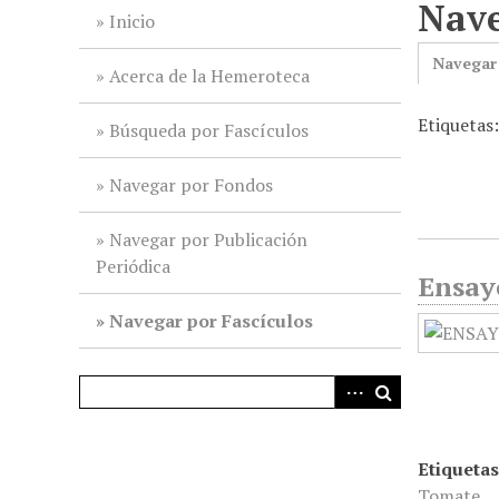
Nave
i
Inicio
n
Navegar
c
Acerca de la Hemeroteca
i
Etiquetas
p
Búsqueda por Fascículos
a
l
Navegar por Fondos
Navegar por Publicación
Periódica
Ensayo
Navegar por Fascículos
Etiquetas
Tomate