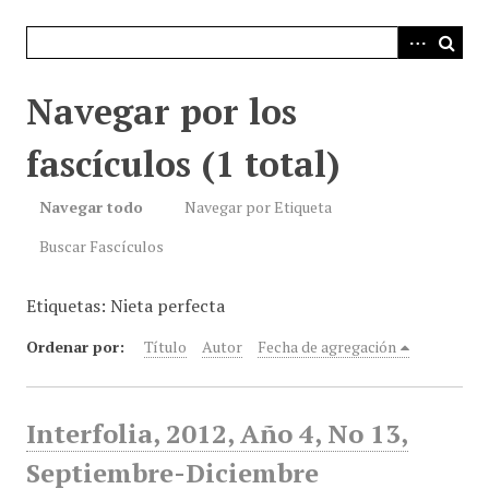
i
n
c
i
Navegar por los
p
a
fascículos (1 total)
l
Navegar todo
Navegar por Etiqueta
Buscar Fascículos
Etiquetas: Nieta perfecta
Ordenar por:
Título
Autor
Fecha de agregación
Interfolia, 2012, Año 4, No 13,
Septiembre-Diciembre