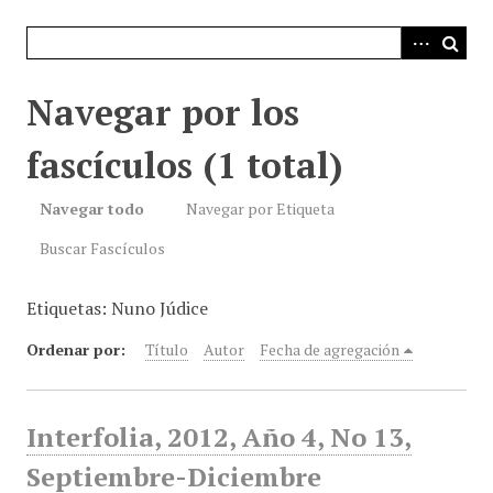
i
n
c
i
Navegar por los
p
a
fascículos (1 total)
l
Navegar todo
Navegar por Etiqueta
Buscar Fascículos
Etiquetas: Nuno Júdice
Ordenar por:
Título
Autor
Fecha de agregación
Interfolia, 2012, Año 4, No 13,
Septiembre-Diciembre