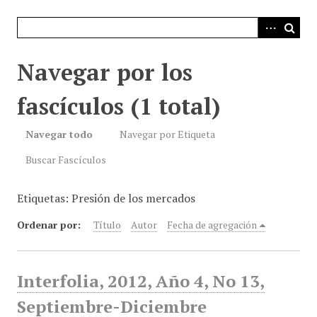
i
n
c
i
Navegar por los
p
a
fascículos (1 total)
l
Navegar todo
Navegar por Etiqueta
Buscar Fascículos
Etiquetas: Presión de los mercados
Ordenar por:
Título
Autor
Fecha de agregación
Interfolia, 2012, Año 4, No 13,
Septiembre-Diciembre