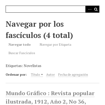
i
n
c
i
Navegar por los
p
a
fascículos (4 total)
l
Navegar todo
Navegar por Etiqueta
Buscar Fascículos
Etiquetas: Novelistas
Ordenar por:
Título
Autor
Fecha de agregación
Mundo Gráfico : Revista popular
ilustrada, 1912, Año 2, No 36,