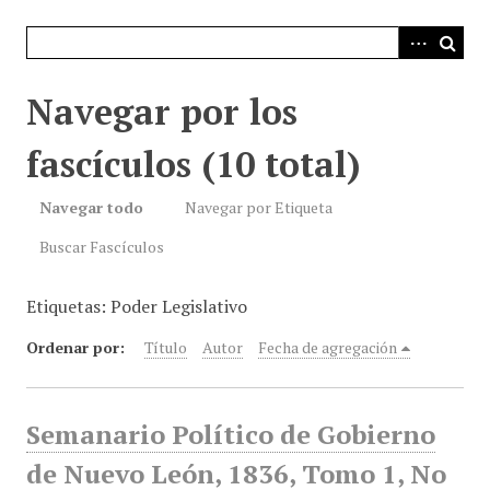
i
n
c
i
Navegar por los
p
a
fascículos (10 total)
l
Navegar todo
Navegar por Etiqueta
Buscar Fascículos
Etiquetas: Poder Legislativo
Ordenar por:
Título
Autor
Fecha de agregación
Semanario Político de Gobierno
de Nuevo León, 1836, Tomo 1, No