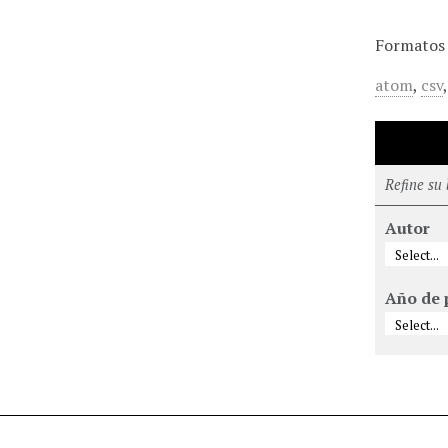
Formatos 
atom
,
csv
Refine su
Autor
Año de 