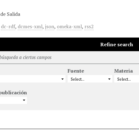
de Salida
,
dc-rdf
,
dcmes-xml
,
json
,
omeka-xml
,
rss2
Refine search
 búsqueda a ciertos campos
Fuente
Materia
publicación