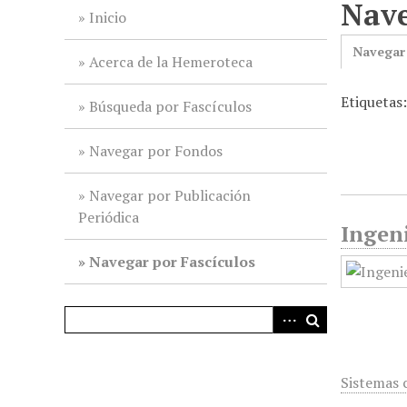
Nave
i
Inicio
n
Navegar
c
Acerca de la Hemeroteca
i
Etiquetas:
p
Búsqueda por Fascículos
a
l
Navegar por Fondos
Navegar por Publicación
Periódica
Ingeni
Navegar por Fascículos
Sistemas 