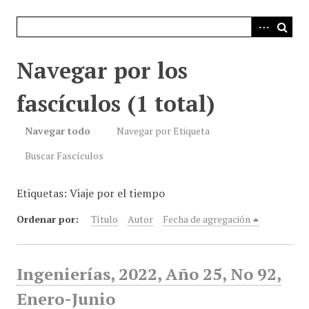
i
n
c
i
Navegar por los
p
a
fascículos (1 total)
l
Navegar todo
Navegar por Etiqueta
Buscar Fascículos
Etiquetas: Viaje por el tiempo
Ordenar por:
Título
Autor
Fecha de agregación
Ingenierías, 2022, Año 25, No 92,
Enero-Junio