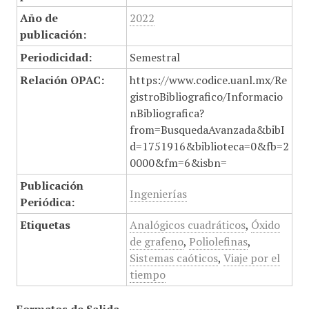
Año de
2022
publicación:
Periodicidad:
Semestral
Relación OPAC:
https://www.codice.uanl.mx/Re
gistroBibliografico/Informacio
nBibliografica?
from=BusquedaAvanzada&bibI
d=1751916&biblioteca=0&fb=2
0000&fm=6&isbn=
Publicación
Ingenierías
Periódica:
Etiquetas
Analógicos cuadráticos
,
Óxido
de grafeno
,
Poliolefinas
,
Sistemas caóticos
,
Viaje por el
tiempo