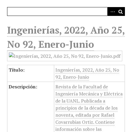
i
n
c
i
Ingenierías, 2022, Año 25,
p
a
No 92, Enero-Junio
l
Título:
Ingenierías, 2022, Año 25, No
92, Enero-Junio
Descripción:
Revista de la Facultad de
Ingeniería Mecánica y Eléctrica
de la UANL. Publicada a
principios de la década de los
noventa, editada por Rafael
Covarrubias Ortiz. Contiene
información sobre las