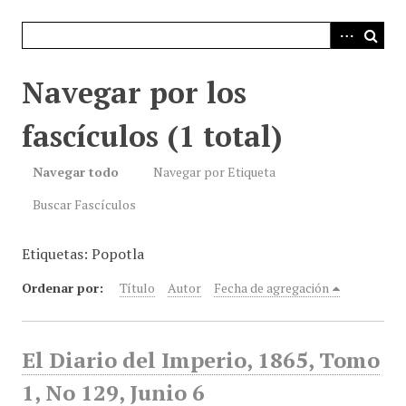
i
n
c
i
Navegar por los
p
a
fascículos (1 total)
l
Navegar todo
Navegar por Etiqueta
Buscar Fascículos
Etiquetas: Popotla
Ordenar por:
Título
Autor
Fecha de agregación
El Diario del Imperio, 1865, Tomo
1, No 129, Junio 6