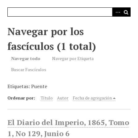
i
n
c
i
Navegar por los
p
a
fascículos (1 total)
l
Navegar todo
Navegar por Etiqueta
Buscar Fascículos
Etiquetas: Puente
Ordenar por:
Título
Autor
Fecha de agregación
El Diario del Imperio, 1865, Tomo
1, No 129, Junio 6