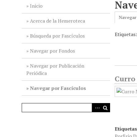
Nave
i
Inicio
n
Navegar
c
Acerca de la Hemeroteca
i
Etiquetas
p
Búsqueda por Fascículos
a
l
Navegar por Fondos
Navegar por Publicación
Periódica
Curro 
Navegar por Fascículos
Etiquetas
Porfirio D