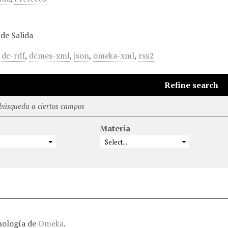
de Salida
,
dc-rdf
,
dcmes-xml
,
json
,
omeka-xml
,
rss2
Refine search
 búsqueda a ciertos campos
Materia
nología de
Omeka
.