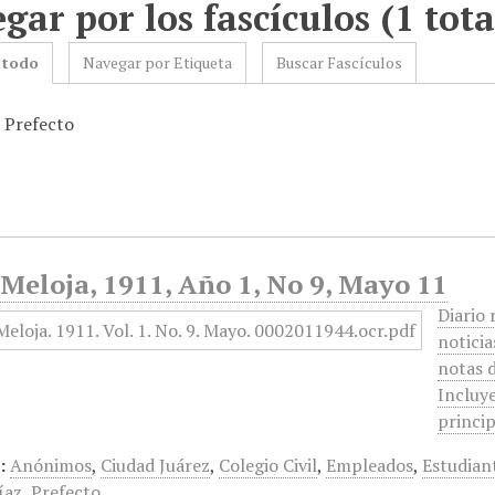
gar por los fascículos (1 tota
 todo
Navegar por Etiqueta
Buscar Fascículos
: Prefecto
Meloja, 1911, Año 1, No 9, Mayo 11
Diario 
noticia
notas d
Incluye
princi
:
Anónimos
,
Ciudad Juárez
,
Colegio Civil
,
Empleados
,
Estudian
íaz
,
Prefecto