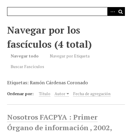
i
n
c
i
Navegar por los
p
a
fascículos (4 total)
l
Navegar todo
Navegar por Etiqueta
Buscar Fascículos
Etiquetas: Ramón Cárdenas Coronado
Ordenar por:
Título
Autor
Fecha de agregación
Nosotros FACPYA : Primer
Órgano de información , 2002,