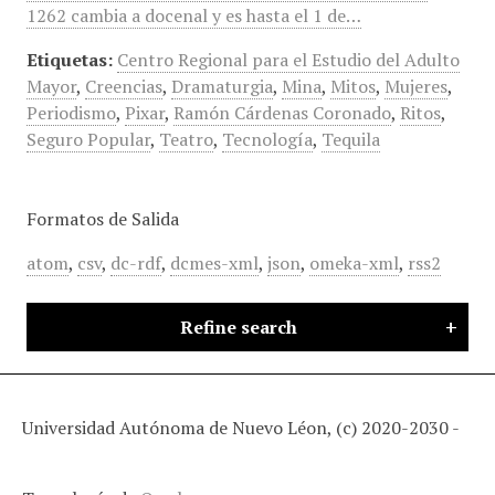
1262 cambia a docenal y es hasta el 1 de…
Etiquetas:
Centro Regional para el Estudio del Adulto
Mayor
,
Creencias
,
Dramaturgia
,
Mina
,
Mitos
,
Mujeres
,
Periodismo
,
Pixar
,
Ramón Cárdenas Coronado
,
Ritos
,
Seguro Popular
,
Teatro
,
Tecnología
,
Tequila
Formatos de Salida
atom
,
csv
,
dc-rdf
,
dcmes-xml
,
json
,
omeka-xml
,
rss2
Refine search
Universidad Autónoma de Nuevo Léon, (c) 2020-2030 -