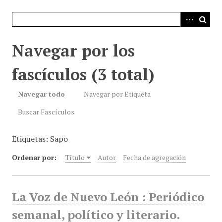
i
n
c
i
Navegar por los
p
a
fascículos (3 total)
l
Navegar todo
Navegar por Etiqueta
Buscar Fascículos
Etiquetas: Sapo
Ordenar por:
Título
Autor
Fecha de agregación
La Voz de Nuevo León : Periódico
semanal, político y literario.