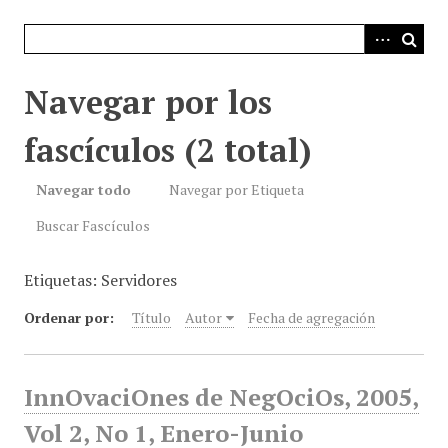
i
n
c
i
Navegar por los
p
a
fascículos (2 total)
l
Navegar todo
Navegar por Etiqueta
Buscar Fascículos
Etiquetas: Servidores
Ordenar por:
Título
Autor
Fecha de agregación
InnOvaciOnes de NegOciOs, 2005,
Vol 2, No 1, Enero-Junio