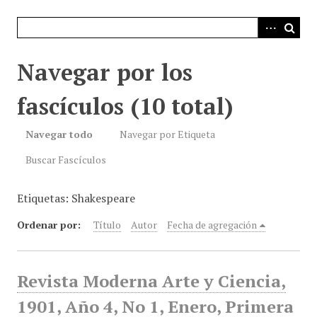
i
n
c
i
Navegar por los
p
a
fascículos (10 total)
l
Navegar todo
Navegar por Etiqueta
Buscar Fascículos
Etiquetas: Shakespeare
Ordenar por:
Título
Autor
Fecha de agregación
Revista Moderna Arte y Ciencia,
1901, Año 4, No 1, Enero, Primera