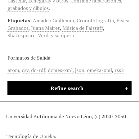
Castelar, Echegaray y otros. Contiene ilustraciones,
grabados y dibujos.
Etiquetas:
Amadeo Guillemin
,
Cronofotografía
,
Física
,
Grabados
,
Juana Mairet
,
Música de Falstaff
,
Shakespeare
,
Verdi y su ópera
Formatos de Salida
atom
,
csv
,
dc-rdf
,
dcmes-xml
,
json
,
omeka-xml
,
rss2
Refine search
Universidad Autónoma de Nuevo Léon, (c) 2020-2030 -
Tecnología de
Omeka
.