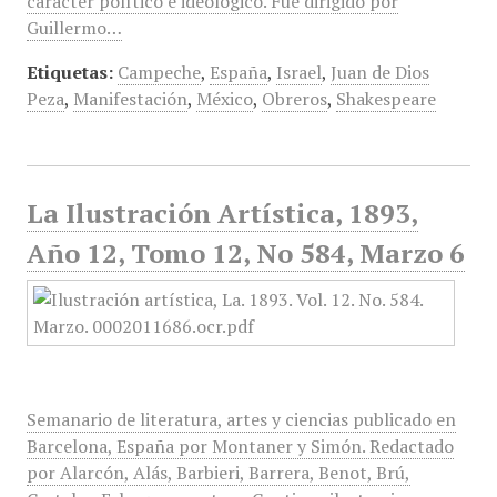
carácter político e ideológico. Fue dirigido por
Guillermo…
Etiquetas:
Campeche
,
España
,
Israel
,
Juan de Dios
Peza
,
Manifestación
,
México
,
Obreros
,
Shakespeare
La Ilustración Artística, 1893,
Año 12, Tomo 12, No 584, Marzo 6
Semanario de literatura, artes y ciencias publicado en
Barcelona, España por Montaner y Simón. Redactado
por Alarcón, Alás, Barbieri, Barrera, Benot, Brú,