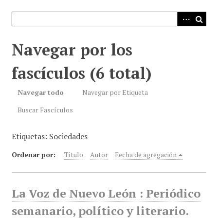
i
n
c
i
Navegar por los
p
a
fascículos (6 total)
l
Navegar todo
Navegar por Etiqueta
Buscar Fascículos
Etiquetas: Sociedades
Ordenar por:
Título
Autor
Fecha de agregación
La Voz de Nuevo León : Periódico
semanario, político y literario.