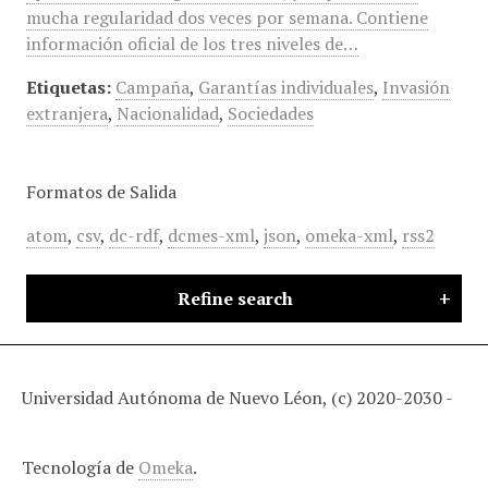
mucha regularidad dos veces por semana. Contiene
información oficial de los tres niveles de…
Etiquetas:
Campaña
,
Garantías individuales
,
Invasión
extranjera
,
Nacionalidad
,
Sociedades
Formatos de Salida
atom
,
csv
,
dc-rdf
,
dcmes-xml
,
json
,
omeka-xml
,
rss2
Refine search
Universidad Autónoma de Nuevo Léon, (c) 2020-2030 -
Tecnología de
Omeka
.