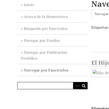
Nave
i
Inicio
n
Navegar
c
Acerca de la Hemeroteca
i
Etiquetas:
p
Búsqueda por Fascículos
a
l
Navegar por Fondos
Navegar por Publicación
Periódica
El Hij
Navegar por Fascículos
Etiquetas