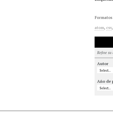
Formatos 
atom
,
csv
Refine su
Autor
Año de 