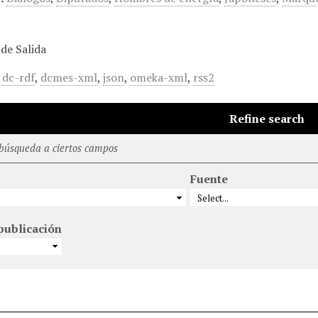
de Salida
,
dc-rdf
,
dcmes-xml
,
json
,
omeka-xml
,
rss2
Refine search
 búsqueda a ciertos campos
Fuente
publicación