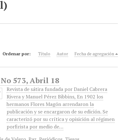
l)
Ordenar por:
Título
Autor
Fecha de agregación
 No 573, Abril 18
Revista de sátira fundada por Daniel Cabrera
Rivera y Manuel Pérez Bibbins, En 1902 los
hermanos Flores Magón arrendaron la
publicación y se encargaron de su edición. Se
caracterizó por su crítica y opisición al régimen
porfirista por medio de…
s de Valero
,
Paz
,
Periódicos
,
Tiesos