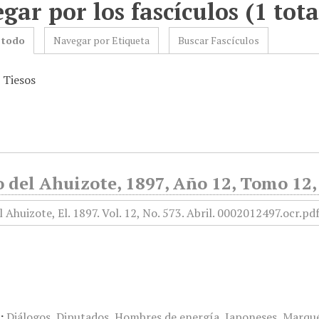
gar por los fascículos (1 tota
 todo
Navegar por Etiqueta
Buscar Fascículos
 Tiesos
o del Ahuizote, 1897, Año 12, Tomo 12,
:
Diálogos
,
Diputados
,
Hombres de energía
,
Japoneses
,
Marqué