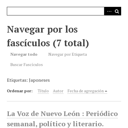
i
n
c
i
Navegar por los
p
a
fascículos (7 total)
l
Navegar todo
Navegar por Etiqueta
Buscar Fascículos
Etiquetas: Japoneses
Ordenar por:
Título
Autor
Fecha de agregación
La Voz de Nuevo León : Periódico
semanal, político y literario.