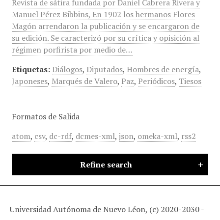
Revista de sátira fundada por Daniel Cabrera Rivera y
Manuel Pérez Bibbins, En 1902 los hermanos Flores
Magón arrendaron la publicación y se encargaron de
su edición. Se caracterizó por su crítica y opisición al
régimen porfirista por medio de…
Etiquetas:
Diálogos
,
Diputados
,
Hombres de energía
,
Japoneses
,
Marqués de Valero
,
Paz
,
Periódicos
,
Tiesos
Formatos de Salida
atom
,
csv
,
dc-rdf
,
dcmes-xml
,
json
,
omeka-xml
,
rss2
Refine search
Universidad Autónoma de Nuevo Léon, (c) 2020-2030 -