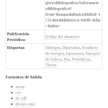
gistroBibliografico/Informacio
nBibliografica?
from=BusquedaBasica&bibId=1
753466&biblioteca=0&fb=&fm
=&isbn=
Publicación
El Hijo del Ahuizote
Periódica:
Etiquetas
Diálogos
,
Diputados
,
Hombres
de energía
,
Japoneses
,
Marqués
de Valero
,
Paz
,
Periódicos
,
Tiesos
Formatos de Salida
atom
csv
dc-rdf
dcmes-xml