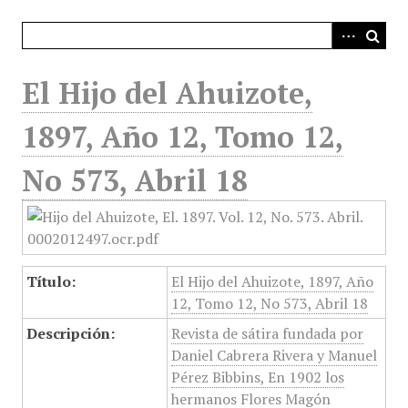
i
n
c
i
El Hijo del Ahuizote,
p
a
1897, Año 12, Tomo 12,
l
No 573, Abril 18
Título:
El Hijo del Ahuizote, 1897, Año
12, Tomo 12, No 573, Abril 18
Descripción:
Revista de sátira fundada por
Daniel Cabrera Rivera y Manuel
Pérez Bibbins, En 1902 los
hermanos Flores Magón