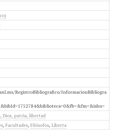
co)
o
anl.mx/RegistroBibliografico/InformacionBibliogra
a&bibId=1752784&biblioteca=0&fb=&fm=&isbn=
 Dios, patria, libertad
es
,
Facultades
,
Filósofos
,
Liberta