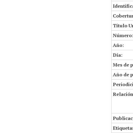
Identifi
Cobertur
Título U
Número
Año:
Día:
Mes de p
Año de p
Periodic
Relació
Publicac
Etiqueta