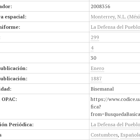
cador:
2008356
a espacial:
Monterrey, N.L. (Méxi
niforme:
La Defensa del Puebl
:
299
4
30
ublicación:
Enero
ublicación:
1887
idad:
Bisemanal
n OPAC:
https://www.codice.u
fica?
from=BusquedaBasic
ión Periódica:
La Defensa del Pueblo,
s
Costumbres
,
Español