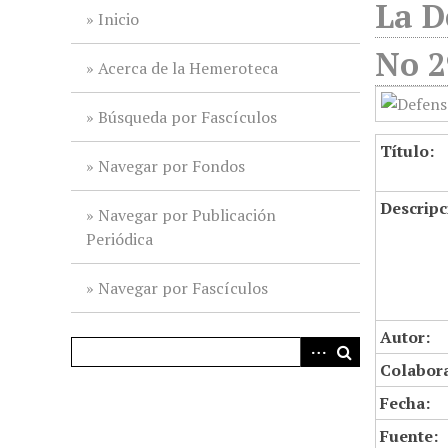
La D
i
Inicio
n
No 2
c
Acerca de la Hemeroteca
i
p
Búsqueda por Fascículos
a
Título:
l
Navegar por Fondos
Descripc
Navegar por Publicación
Periódica
Navegar por Fascículos
Autor:
Colabor
Fecha:
Fuente: