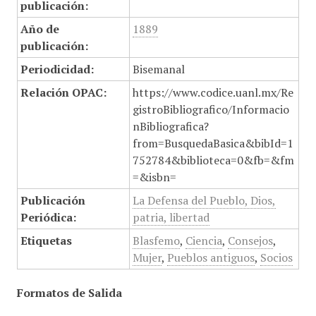
publicación:
Año de
1889
publicación:
Periodicidad:
Bisemanal
Relación OPAC:
https://www.codice.uanl.mx/Re
gistroBibliografico/Informacio
nBibliografica?
from=BusquedaBasica&bibId=1
752784&biblioteca=0&fb=&fm
=&isbn=
Publicación
La Defensa del Pueblo, Dios,
Periódica:
patria, libertad
Etiquetas
Blasfemo
,
Ciencia
,
Consejos
,
Mujer
,
Pueblos antiguos
,
Socios
Formatos de Salida