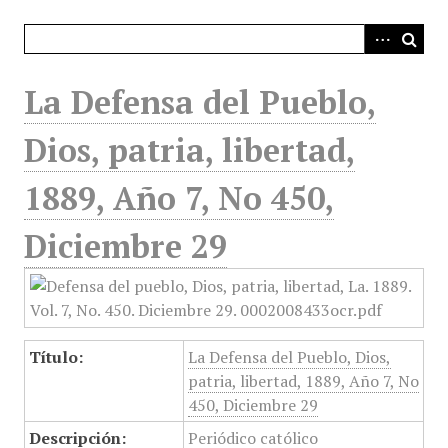
i
n
c
i
La Defensa del Pueblo,
p
a
Dios, patria, libertad,
l
1889, Año 7, No 450,
Diciembre 29
Título:
La Defensa del Pueblo, Dios,
patria, libertad, 1889, Año 7, No
450, Diciembre 29
Descripción:
Periódico católico