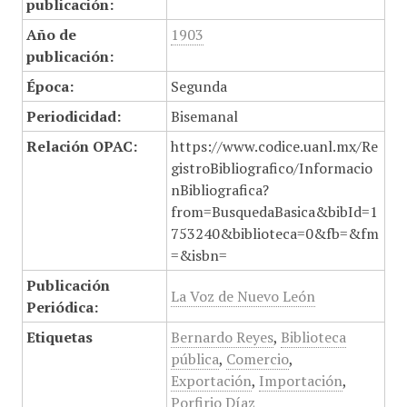
publicación:
Año de
1903
publicación:
Época:
Segunda
Periodicidad:
Bisemanal
Relación OPAC:
https://www.codice.uanl.mx/Re
gistroBibliografico/Informacio
nBibliografica?
from=BusquedaBasica&bibId=1
753240&biblioteca=0&fb=&fm
=&isbn=
Publicación
La Voz de Nuevo León
Periódica:
Etiquetas
Bernardo Reyes
,
Biblioteca
pública
,
Comercio
,
Exportación
,
Importación
,
Porfirio Díaz