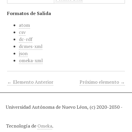
Formatos de Salida
atom
csv
dc-rdf
dcmes-xml
json
omeka-xml
← Elemento Anterior
Próximo elemento →
Universidad Autónoma de Nuevo Léon, (c) 2020-2030 -
Tecnología de
Omeka
.