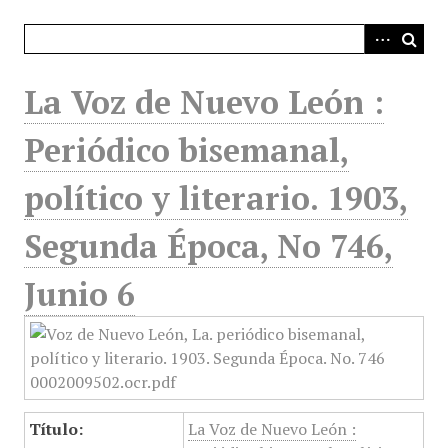
i
n
c
i
La Voz de Nuevo León :
p
a
Periódico bisemanal,
l
político y literario. 1903,
Segunda Época, No 746,
Junio 6
Título:
La Voz de Nuevo León :