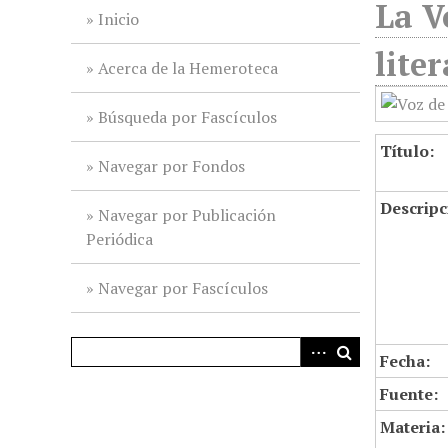
La V
i
Inicio
n
lite
c
Acerca de la Hemeroteca
i
p
Búsqueda por Fascículos
a
Título:
l
Navegar por Fondos
Descripc
Navegar por Publicación
Periódica
Navegar por Fascículos
Fecha:
Fuente:
Materia: