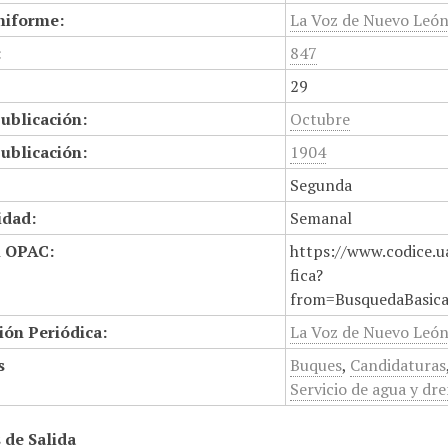
niforme:
La Voz de Nuevo Leó
:
847
29
ublicación:
Octubre
ublicación:
1904
Segunda
idad:
Semanal
n OPAC:
https://www.codice.u
fica?
from=BusquedaBasic
ión Periódica:
La Voz de Nuevo Leó
s
Buques
,
Candidaturas
Servicio de agua y dre
 de Salida