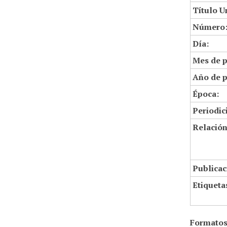
Título U
Número
Día:
Mes de p
Año de p
Época:
Periodic
Relació
Publicac
Etiqueta
Formatos