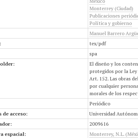
México
Monterrey (Ciudad)
Publicaciones periódi
Política y gobierno
Manuel Barrero Argüe
:
tex/pdf
spa
older:
El diseño y los conte
protegidos por la Ley 
Art. 152. Las obras d
por cualquier persona,
morales de los respec
Periódico
 de acceso:
Universidad Autónom
cador:
2009616
a espacial:
Monterrey, N.L. (Méxi