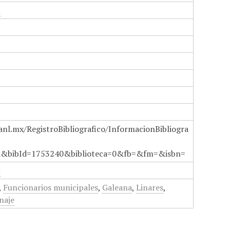
n
anl.mx/RegistroBibliografico/InformacionBibliogra
a&bibId=1753240&biblioteca=0&fb=&fm=&isbn=
n
,
Funcionarios municipales
,
Galeana
,
Linares
,
naje